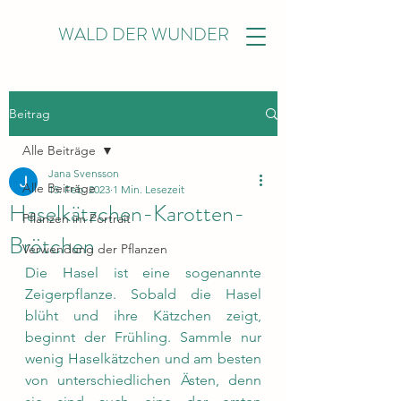
WALD DER WUNDER
Beitrag
Alle Beiträge
Jana Svensson
Alle Beiträge
15. Feb. 2023
1 Min. Lesezeit
Haselkätzchen-Karotten-
Pflanzen im Portrait
Brötchen
Verwendung der Pflanzen
Die Hasel ist eine sogenannte 
Zeigerpflanze. Sobald die Hasel 
blüht und ihre Kätzchen zeigt, 
beginnt der Frühling. Sammle nur 
wenig Haselkätzchen und am besten 
von unterschiedlichen Ästen, denn 