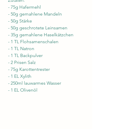
Zutaten:
- 75g Hafermehl
- 50g gemahlene Mandeln
- 50g Stärke
- 50g geschrotete Leinsamen
- 35g gemahlene Haselkätzchen
- 1 TL Flohsamenschalen
- 1 TL Natron
- 1 TL Backpulver
- 2 Prisen Salz
- 75g Karottentrester
- 1 EL Xylith
- 250ml lauwarmes Wasser
- 1 EL Olivenöl