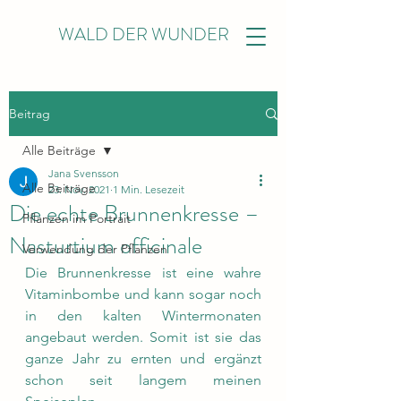
WALD DER WUNDER
Beitrag
Alle Beiträge
Jana Svensson
Alle Beiträge
23. Nov. 2021
1 Min. Lesezeit
Die echte Brunnenkresse –
Pflanzen im Portrait
Nasturtium officinale
Verwendung der Pflanzen
Die Brunnenkresse ist eine wahre 
Vitaminbombe und kann sogar noch 
in den kalten Wintermonaten 
angebaut werden. Somit ist sie das 
ganze Jahr zu ernten und ergänzt 
schon seit langem meinen 