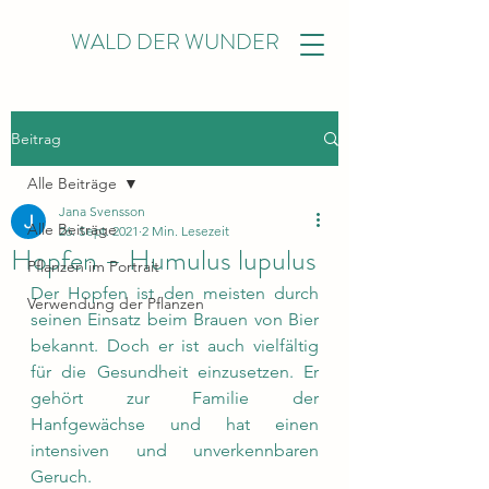
WALD DER WUNDER
Beitrag
Alle Beiträge
Jana Svensson
Alle Beiträge
26. Sept. 2021
2 Min. Lesezeit
Hopfen – Humulus lupulus
Pflanzen im Portrait
Der Hopfen ist den meisten durch 
Verwendung der Pflanzen
seinen Einsatz beim Brauen von Bier 
bekannt. Doch er ist auch vielfältig 
für die Gesundheit einzusetzen. Er 
gehört zur Familie der 
Hanfgewächse und hat einen 
intensiven und unverkennbaren 
Geruch.